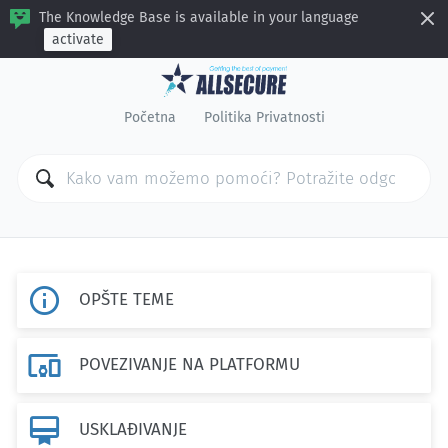
The Knowledge Base is available in your language
activate
Početna
Politika Privatnosti

OPŠTE TEME

POVEZIVANJE NA PLATFORMU

USKLAĐIVANJE