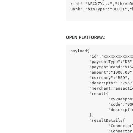
rint":"ABCXZY...","threeD
Bank","binType":"DEBIT","
OPEN PLATFORMA:
payload{

	"id":"xxxxxxxxxxxxxxxxxxxxxxxxxxxxxxxxx",

	"paymentType":"DB",

	"
paymentBrand
":VIS
	"
amount
":"1000.00",
	"
currency
":"RSD",

	"descriptor":"7567.4447.0226xxxxxxxxxxxxx",

	"
merchantTransacti
	"result{

		"cvvResponse":"M",

		"code":"000.000000",

		"descript
	},

	"resultDetails{

		"
Connector
		"ConnectorTxID2":"xxxxxxxxx744470226********",
