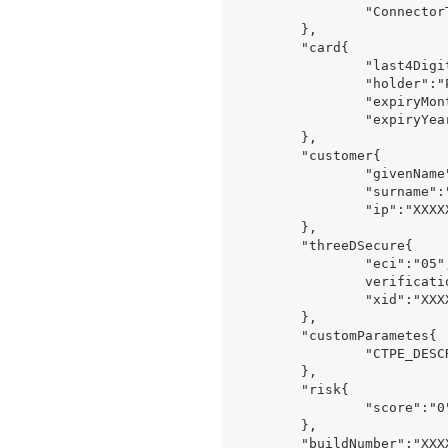
		"ConnectorTxID1":"XXXXXXXXXXXXXXXXXXXXX"

	},

	"card{

		"
last4Digi
		"holder":"Petar Petrovic",

		"expiryMonth":"12",

		"expiryYear":"2019"

	},

	"customer{

		"givenName":"Petar",

		"surname":"Petrovic",

		"ip":"XXXXXXXXXXXXXX"

	},

	"threeDSecure{

		"eci":"05",

		verificationId":"XXXXXXXXXXXXXXXXXXXXXXXXXXXXX=",

		"xid":"XXXXXXXXXXXXXXXXXXXXXXXXXXXXXXXXX="

	},

	"customParametes{

		"CTPE_DESCRIPTOR_TEMPLATE":""

	},

	"risk{

		"score":"0"

	},

	"buildNumber":"XXXXXXXXXXXXXXXXXXXXXXXX@2017-02-16 12:25:35 +****",
