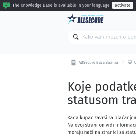
The Knowledge Base is available in your language
activate

AllSecure Baza Znanja
Koje podatke
statusom tra
Kada kupac završi sa plaćanjem
Na ovoj strani on vidi informaci
moraju naći na stranici sa stat