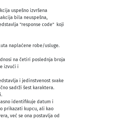
akcija uspešno izvršena
sakcija bila neuspešna,
redstavlja "response code" koji
valuta naplaćene robe/usluge.
dnosi na četiri poslednja broja
e izvući i
dstavlja i jedinstvenost svake
čno sadrži šest karaktera.
i.
asno identifikuje datum i
o prikazati kupcu, ali kao
era, već se ona postavlja od