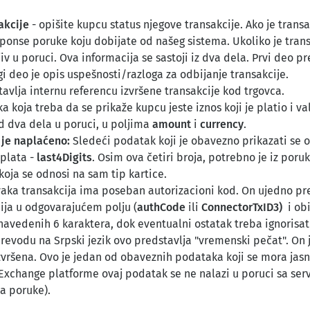
sakcije
- opišite kupcu status njegove transakcije. Ako je trans
esponse poruke koju dobijate od našeg sistema. Ukoliko je tran
iv u poruci. Ova informacija se sastoji iz dva dela. Prvi deo p
i deo je opis uspešnosti/razloga za odbijanje transakcije.
avlja internu referencu izvršene transakcije kod trgovca.
a koja treba da se prikaže kupcu jeste iznos koji je platio i 
od dva dela u poruci, u poljima
amount
i
currency
.
 je naplaćeno:
Sledeći podatak koji je obavezno prikazati se o
aplata -
last4Digits
. Osim ova četiri broja, potrebno je iz poruk
koja se odnosi na sam tip kartice.
aka transakcija ima poseban autorizacioni kod. On ujedno pre
bija u odgovarajućem polju (
authCode
ili
ConnectorTxID3)
i obi
navedenih 6 karaktera, dok eventualni ostatak treba ignorisat
revodu na Srpski jezik ovo predstavlja "vremenski pečat". On j
zvršena. Ovo je jedan od obaveznih podataka koji se mora jasn
Exchange platforme ovaj podatak se ne nalazi u poruci sa serv
a poruke).