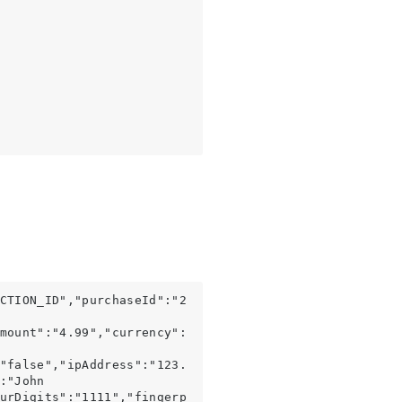
CTION_ID"
,"purchaseId":"2
mount":"4.99","currency":
"false","ipAddress":"123.
:"John 
urDigits":"1111",
"fingerp