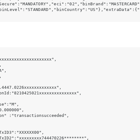
Secure":"MANDATORY","eci":"02","binBrand":"MASTERCARD"
binLevel":"STANDARD","binCountry":"US"},"extraData":{
"
A", 



onId
:"8210425021xxxxxxxxxxxxxxx",

ion" :"
transactionsucceeded
",

TxID3
":"XXXXXX00",
