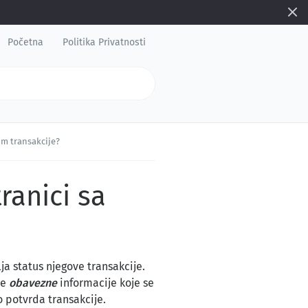
Početna
Politika Privatnosti
om transakcije?
ranici sa
a status njegove transakcije.
ve
obavezne
informacije koje se
o potvrda transakcije.