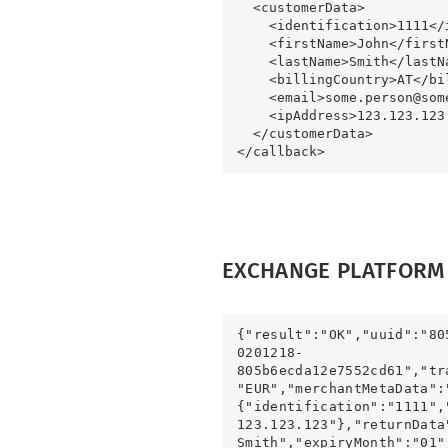
  <customerData>

    <identification>1111</identification>

    <firstName>John</firstName>

    <lastName>Smith</lastName>

    <billingCountry>AT</billingCountry>

    <email>
some.person@som
    <ipAddress>123.123.123.123</ipAddress>

  </customerData>

</callback>
EXCHANGE PLATFORM /
{
"result":"OK"
,"uuid":"80
0201218-
805b6ecda12e7552cd61","tr
"EUR"
,"merchantMetaData":
{"identification":"1111",
123.123.123"},"returnData
Smith","expiryMonth":"01"