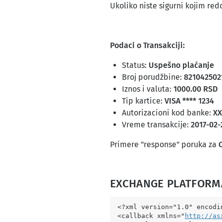
Ukoliko niste sigurni kojim re
Podaci o Transakciji:
Status:
Uspešno plaćanje
Broj porudžbine:
821042502
Iznos i valuta:
1000.00 RSD
Tip kartice:
VISA **** 1234
Autorizacioni kod banke:
XX
Vreme transakcije:
2017-02-
Primere "response" poruka za
EXCHANGE PLATFOR
<?xml version="1.0" encodin
<callback xmlns="
http://as