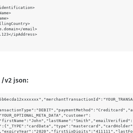
e.domain
</email>

v2 json:
5b6ecda12xxxxxxx",
"merchantTransactionId":"YOUR_TRANSA
ansactionType":"DEBIT","paymentMethod":"Creditcard",
"a
"YOUR_OPTIONAL_META_DATA","customer":
"firstName":"John","lastName":"Smith","emailVerified":
":{"_TYPE":"cardData",
"type":"mastercard"
,"cardHolder"
,"expiryYear":"2020",
"firstSixDigits":"411111","lastFo