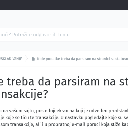
USKLAĐIVANJE
Koje podatke treba da parsiram na stranici sa status
 treba da parsiram na st
nsakcije?
 na vašem sajtu, poslednji ekran na koji je odveden predstavlj
je koje se tiču te transakcije. U nastavku pogledajte koje su s
usom transakcije, ali i u propratnoj e-mail poruci koja stiže ka