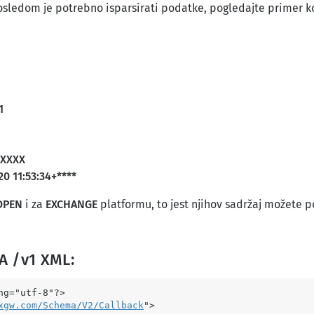
dosledom je potrebno isparsirati podatke, pogledajte primer ko
1
XXXX
20 11:53:34+****
OPEN
i za
EXCHANGE
platformu, to jest njihov sadržaj možete p
MA
/v1 XML:
g="utf-8"?>

xgw.com/Schema/V2/Callback
">
