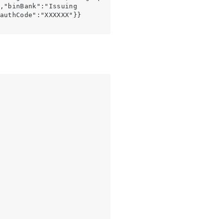
,"binBank":"Issuing 
authCode":"XXXXXX"
}}  