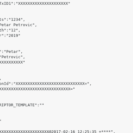
ts
":"1234",
