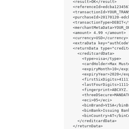
<result>OK</result>
  <referenceId>edcba123456789012345</referenceId>

  <
transactionId
>YOUR_TRAN
  <purchaseId>20170120-edcba123456789012345</purchaseId>

  <transactionType>DEBIT</transactionType>

  <merchantMetaData>YOUR_OPTIONAL_META_DATA</merchantMetaData>

  <
amount
> 4.99 </
amount
>

  <
currency
>USD</
currency
>

  <extraData key="
authCode
  <returnData type="creditcardData">

    <creditcardData>

      <
type
>visa</
type
>

      <cardHolder>Max Mustermann</cardHolder>

      <expiryMonth>10</expiryMonth>

      <expiryYear>2020</expiryYear>

      <
firstSixDigits
>4111
      <
lastFourDigits
>1111
      <fingerprint>ABCXYZ...</fingerprint>

      <threeDSecure>MANDATORY</threeDSecure>

      <eci>05</eci>

      <binBrand>VISA</binBrand>

      <binBank>Issuing Bank</binBank>

      <binCountry>AT</binCountry>

    </creditcardData>

  </returnData>
