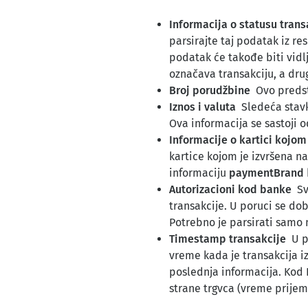
Informacija o statusu tran
parsirajte taj podatak iz r
podatak će takođe biti vidlj
označava transakciju, a drug
Broj porudžbine
Ovo predst
Iznos i valuta
Sledeća stavk
Ova informacija se sastoji 
Informacije o kartici kojom
kartice kojom je izvršena n
informaciju
paymentBrand
Autorizacioni kod banke
Sv
transakcije. U poruci se do
Potrebno je parsirati samo 
Timestamp transakcije
U p
vreme kada je transakcija i
poslednja informacija. Kod 
strane trgvca (vreme prijem