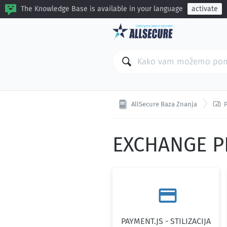
The Knowledge Base is available in your language
activate

AllSecure Baza Znanja
EXCHANGE 

PAYMENT.JS - STILIZACIJA