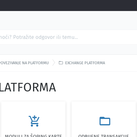

POVEZIVANJE NA PLATFORMU
EXCHANGE PLATFORMA
PLATFORMA


MODULI ZA ŠOPING KARTE
ODBIJENE TRANSAKCIJE