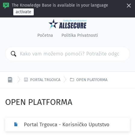
The Knowledge Base is available in your language
activate
Početna
Politika Privatnosti


PORTAL TRGOVCA
OPEN PLATFORMA
OPEN PLATFORMA
Portal Trgovca - Korisničko Uputstvo