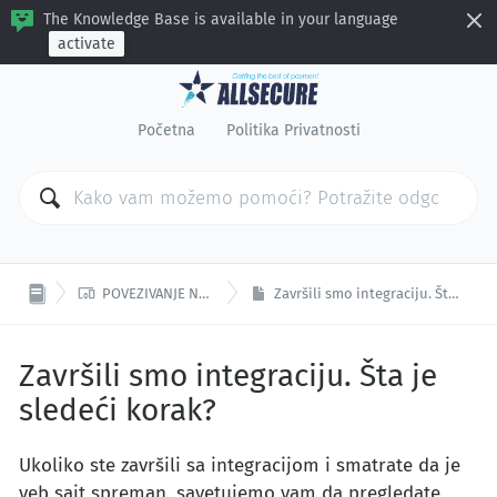
The Knowledge Base is available in your language
activate
Početna
Politika Privatnosti

POVEZIVANJE NA PLATFORMU
Završili smo integraciju. Šta je sledeći korak?
Završili smo integraciju. Šta je
sledeći korak?
Ukoliko ste završili sa integracijom i smatrate da je
veb sajt spreman, savetujemo vam da pregledate