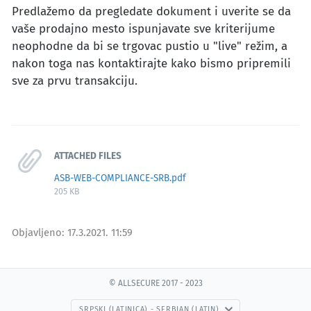
Predlažemo da pregledate dokument i uverite se da
vaše prodajno mesto ispunjavate sve kriterijume
neophodne da bi se trgovac pustio u "live" režim, a
nakon toga nas kontaktirajte kako bismo pripremili
sve za prvu transakciju.
ATTACHED FILES
ASB-WEB-COMPLIANCE-SRB.pdf
205 KB
Objavljeno:
17.3.2021. 11:59
© ALLSECURE 2017 - 2023
SRPSKI (LATINICA) - SERBIAN (LATIN)