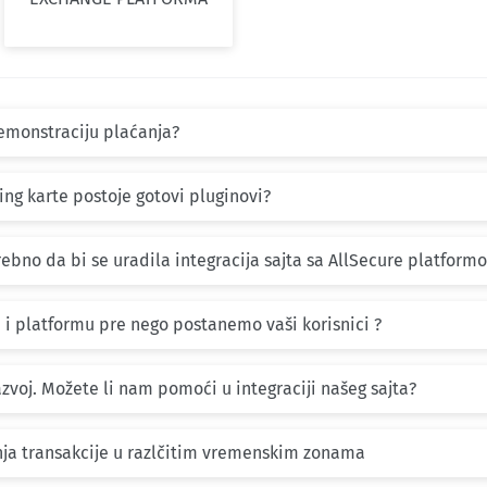
emonstraciju plaćanja?
ng karte postoje gotovi pluginovi?
ebno da bi se uradila integracija sajta sa AllSecure platform
I i platformu pre nego postanemo vaši korisnici ?
voj. Možete li nam pomoći u integraciji našeg sajta?
nja transakcije u razlčitim vremenskim zonama