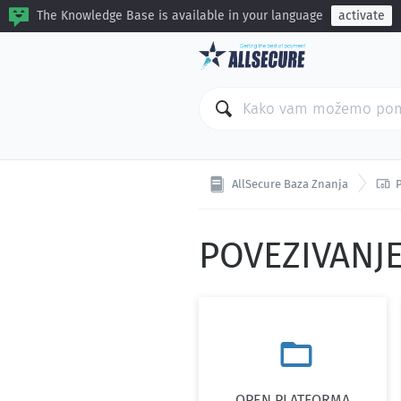
The Knowledge Base is available in your language
activate

AllSecure Baza Znanja
POVEZIVANJ

OPEN PLATFORMA